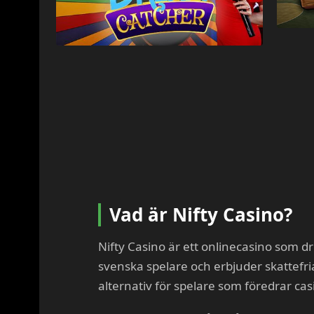
Vad är Nifty Casino?
Nifty Casino är ett onlinecasino som dri
svenska spelare och erbjuder skattefri
alternativ för spelare som föredrar cas