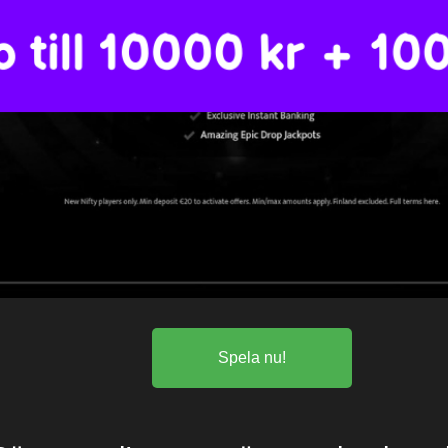
Spela nu!