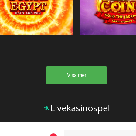
Visa mer
Livekasinospel