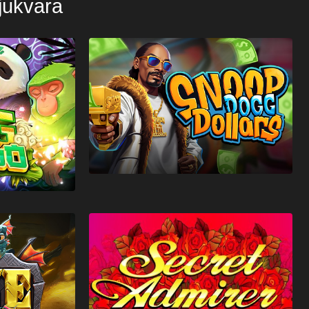
jukvara